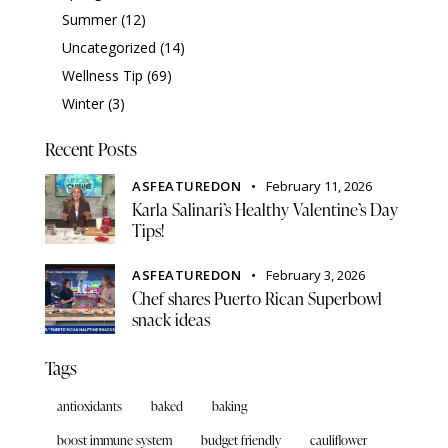
Summer
(12)
Uncategorized
(14)
Wellness Tip
(69)
Winter
(3)
Recent Posts
ASFEATUREDON
February 11, 2026
Karla Salinari’s Healthy Valentine’s Day
Tips!
ASFEATUREDON
February 3, 2026
Chef shares Puerto Rican Superbowl
snack ideas
Tags
antioxidants
baked
baking
boost immune system
budget friendly
cauliflower