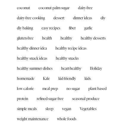
coconut
coconut palm sugar
dairy-free
dairy-free cooking
dessert
dinner ideas
diy
diy baking
easy recipes
fiber
garlic
gluten-free
health
healthy
healthy desserts
healthy dinner idea
healthy recipe ideas
healthy snack ideas
healthy snacks
healthy summer dishes
heart-healthy
Holiday
homemade
Kale
kid-friendly
kids
low calorie
meal prep
no sugar
plant based
protein
refined-sugar free
seasonal produce
simple meals
sleep
vegan
Vegetables
weight maintenance
whole foods